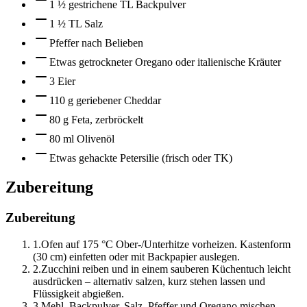
1 ½ gestrichene TL Backpulver
1 ½ TL Salz
Pfeffer nach Belieben
Etwas getrockneter Oregano oder italienische Kräuter
3 Eier
110 g geriebener Cheddar
80 g Feta, zerbröckelt
80 ml Olivenöl
Etwas gehackte Petersilie (frisch oder TK)
Zubereitung
Zubereitung
1
.
Ofen auf 175 °C Ober-/Unterhitze vorheizen. Kastenform
(30 cm) einfetten oder mit Backpapier auslegen.
2
.
Zucchini reiben und in einem sauberen Küchentuch leicht
ausdrücken – alternativ salzen, kurz stehen lassen und
Flüssigkeit abgießen.
3
.
Mehl, Backpulver, Salz, Pfeffer und Oregano mischen,