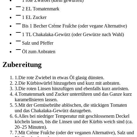
1 rote Zwiebel (klein gewürfelt)
2 EL Tomatenmark
1 EL Zucker
Bis 1 Becher Crème Fraîche (oder vegane Alternative)
1 TL Chakalaka-Gewürz (oder Gewürze nach Wahl)
Salz und Pfeffer
Öl zum Anbraten
Zubereitung
1
.
Die rote Zwiebel in etwas Öl glasig dünsten.
2
.
Die Kürbiswürfel hinzugeben und kurz mit anbraten.
3
.
Die roten Linsen hinzufügen und ebenfalls kurz anrösten.
4
.
Tomatenmark und Zucker unterrühren und das Ganze kurz
karamellisieren lassen.
5
.
Mit der Gemüsebrühe ablöschen, die stückigen Tomaten
und das Chakalaka-Gewürz dazugeben.
6
.
Alles bei niedriger Temperatur mit geschlossenem Deckel
köcheln lassen, bis die Linsen und der Kürbis weich sind (ca.
20–25 Minuten).
7
.
Mit Crème Fraîche (oder der veganen Alternative), Salz und