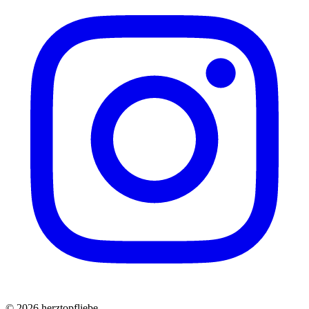
©
2026
herztopfliebe