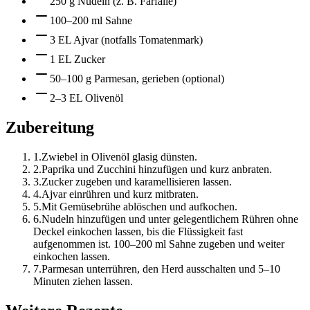
250 g Nudeln (z. B. Farfalle)
100–200 ml Sahne
3 EL Ajvar (notfalls Tomatenmark)
1 EL Zucker
50–100 g Parmesan, gerieben (optional)
2–3 EL Olivenöl
Zubereitung
1
.
Zwiebel in Olivenöl glasig dünsten.
2
.
Paprika und Zucchini hinzufügen und kurz anbraten.
3
.
Zucker zugeben und karamellisieren lassen.
4
.
Ajvar einrühren und kurz mitbraten.
5
.
Mit Gemüsebrühe ablöschen und aufkochen.
6
.
Nudeln hinzufügen und unter gelegentlichem Rühren ohne
Deckel einkochen lassen, bis die Flüssigkeit fast
aufgenommen ist. 100–200 ml Sahne zugeben und weiter
einkochen lassen.
7
.
Parmesan unterrühren, den Herd ausschalten und 5–10
Minuten ziehen lassen.