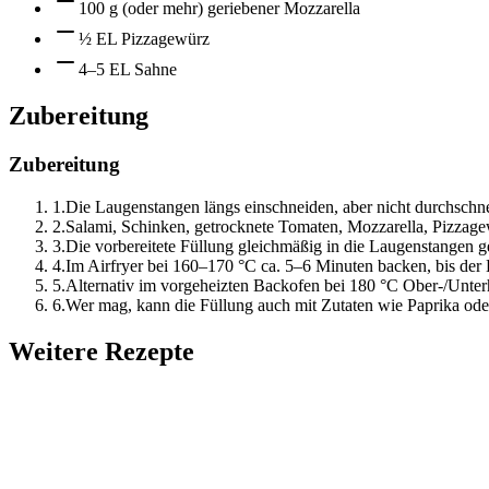
100 g (oder mehr) geriebener Mozzarella
½ EL Pizzagewürz
4–5 EL Sahne
Zubereitung
Zubereitung
1
.
Die Laugenstangen längs einschneiden, aber nicht durchschnei
2
.
Salami, Schinken, getrocknete Tomaten, Mozzarella, Pizzage
3
.
Die vorbereitete Füllung gleichmäßig in die Laugenstangen g
4
.
Im Airfryer bei 160–170 °C ca. 5–6 Minuten backen, bis der
5
.
Alternativ im vorgeheizten Backofen bei 180 °C Ober-/Unte
6
.
Wer mag, kann die Füllung auch mit Zutaten wie Paprika od
Weitere Rezepte