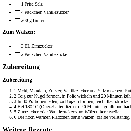
1 Prise Salz
4 Päckchen Vanillezucker
200 g Butter
Zum Wälzen:
3 EL Zimtzucker
2 Päckchen Vanillezucker
Zubereitung
Zubereitung
1
.
Mehl, Mandeln, Zucker, Vanillezucker und Salz mischen. Butt
2
.
Teig zur Kugel formen, in Folie wickeln und 20 Minuten küh
3
.
In 30 Portionen teilen, zu Kugeln formen, leicht flachdrücke
4
.
Bei 180 °C (Ober-/Unterhitze) ca. 20 Minuten goldbraun bac
5
.
Zimtzucker oder Vanillezucker zum Wälzen bereitstellen.
6
.
Die noch warmen Plätzchen darin wälzen, bis sie vollständig
Weitere Rezepte