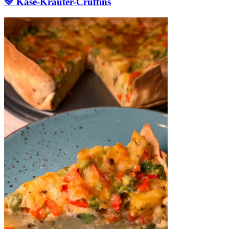
💛 Käse-Kräuter-Cruffins