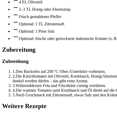
4 EL Olivenöl
2–3 TL Honig oder Ahornsirup
Frisch gemahlener Pfeffer
Optional: 1 TL Zitronensaft
Optional: 1 Prise Salz
Optional: frische oder getrocknete italienische Kräuter (z.
Zubereitung
Zubereitung
1
.
Den Backofen auf 200 °C Ober-/Unterhitze vorheizen.
2
.
Die Kirschtomaten mit Olivenöl, Knoblauch, Honig/Ahornsiru
dunkel werden dürfen – das gibt extra Aroma.
3
.
Währenddessen Feta und Frischkäse cremig verrühren.
4
.
Die warmen Tomaten samt Knoblauch und Öl direkt auf die 
5
.
Nach Geschmack mit Zitronensaft, etwas Salz und den Kräut
Weitere Rezepte