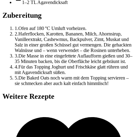
1–2 TL Agavendicksaft
Zubereitung
1
.
Ofen auf 180 °C Umluft vorheizen.
2
.
Haferflocken, Karotten, Bananen, Milch, Ahornsirup,
Vanilleextrakt, Cashewmus, Backpulver, Zimt, Muskat und
Salz in einer großen Schüssel gut vermengen. Die gehackten
Walnüsse und – wenn verwendet – die Rosinen unterheben.
3
.
Die Masse in eine eingefettete Auflaufform gießen und 30–
35 Minuten backen, bis die Oberfläche leicht gebräunt ist.
4
.
Für das Topping Joghurt und Frischkäse glatt rühren und
mit Agavendicksaft süßen.
5
.
Die Baked Oats noch warm mit dem Topping servieren –
sie schmecken aber auch kalt einfach himmlisch!
Weitere Rezepte