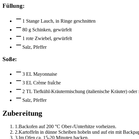
Füllung:
1 Stange Lauch, in Ringe geschnitten
80 g Schinken, gewürfelt
1 rote Zwiebel, gewürfelt
Salz, Pfeffer
Soße:
3 EL Mayonnaise
3 EL Crème fraîche
2 TL Tiefkühl-Kräutermischung (italienische Kräuter) oder 
Salz, Pfeffer
Zubereitung
1
.
Backofen auf 200 °C Ober-/Unterhitze vorheizen.
2
.
Kartoffeln in dünne Scheiben hobeln und auf ein mit Backpapi
3
.
Im Ofen ca. 15-20 Minuten backen.