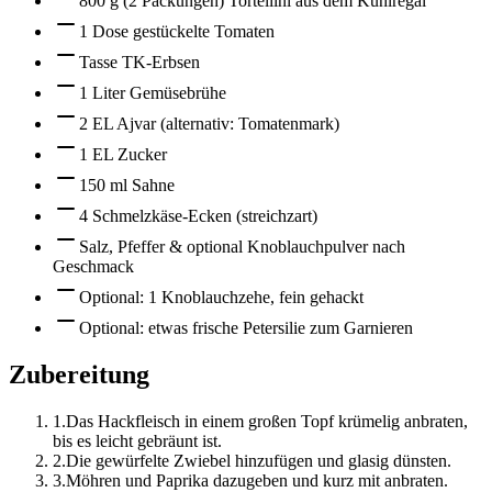
800 g (2 Packungen) Tortellini aus dem Kühlregal
1 Dose gestückelte Tomaten
Tasse TK-Erbsen
1 Liter Gemüsebrühe
2 EL Ajvar (alternativ: Tomatenmark)
1 EL Zucker
150 ml Sahne
4 Schmelzkäse-Ecken (streichzart)
Salz, Pfeffer & optional Knoblauchpulver nach
Geschmack
Optional: 1 Knoblauchzehe, fein gehackt
Optional: etwas frische Petersilie zum Garnieren
Zubereitung
1
.
Das Hackfleisch in einem großen Topf krümelig anbraten,
bis es leicht gebräunt ist.
2
.
Die gewürfelte Zwiebel hinzufügen und glasig dünsten.
3
.
Möhren und Paprika dazugeben und kurz mit anbraten.