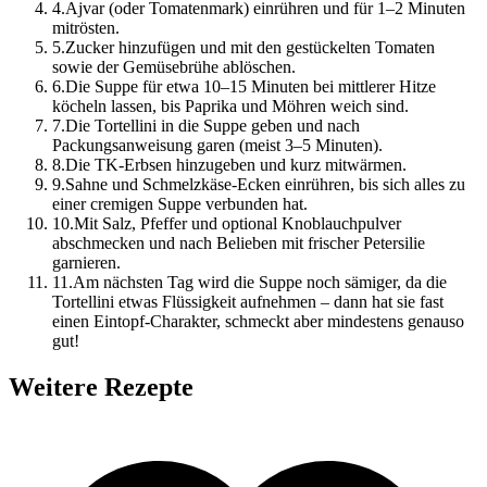
4
.
Ajvar (oder Tomatenmark) einrühren und für 1–2 Minuten
mitrösten.
5
.
Zucker hinzufügen und mit den gestückelten Tomaten
sowie der Gemüsebrühe ablöschen.
6
.
Die Suppe für etwa 10–15 Minuten bei mittlerer Hitze
köcheln lassen, bis Paprika und Möhren weich sind.
7
.
Die Tortellini in die Suppe geben und nach
Packungsanweisung garen (meist 3–5 Minuten).
8
.
Die TK-Erbsen hinzugeben und kurz mitwärmen.
9
.
Sahne und Schmelzkäse-Ecken einrühren, bis sich alles zu
einer cremigen Suppe verbunden hat.
10
.
Mit Salz, Pfeffer und optional Knoblauchpulver
abschmecken und nach Belieben mit frischer Petersilie
garnieren.
11
.
Am nächsten Tag wird die Suppe noch sämiger, da die
Tortellini etwas Flüssigkeit aufnehmen – dann hat sie fast
einen Eintopf-Charakter, schmeckt aber mindestens genauso
gut!
Weitere Rezepte