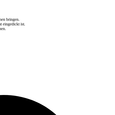
en bringen.
 eingedickt ist.
nen.